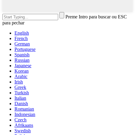
Preme Intro para buscar ou ESC
para pechar
English
French
German
Portuguese
Spanish
Russian
Japanese
Korean
Arabic
Irish
Greek
Turkish
Italian
Danish
Romanian
Indonesian
Czech
Afrikaans
Swedish