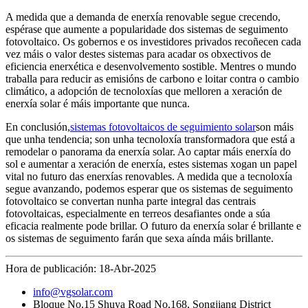
A medida que a demanda de enerxía renovable segue crecendo,
espérase que aumente a popularidade dos sistemas de seguimento
fotovoltaico. Os gobernos e os investidores privados recoñecen cada
vez máis o valor destes sistemas para acadar os obxectivos de
eficiencia enerxética e desenvolvemento sostible. Mentres o mundo
traballa para reducir as emisións de carbono e loitar contra o cambio
climático, a adopción de tecnoloxías que melloren a xeración de
enerxía solar é máis importante que nunca.
En conclusión,
sistemas fotovoltaicos de seguimiento solar
son máis
que unha tendencia; son unha tecnoloxía transformadora que está a
remodelar o panorama da enerxía solar. Ao captar máis enerxía do
sol e aumentar a xeración de enerxía, estes sistemas xogan un papel
vital no futuro das enerxías renovables. A medida que a tecnoloxía
segue avanzando, podemos esperar que os sistemas de seguimento
fotovoltaico se convertan nunha parte integral das centrais
fotovoltaicas, especialmente en terreos desafiantes onde a súa
eficacia realmente pode brillar. O futuro da enerxía solar é brillante e
os sistemas de seguimento farán que sexa aínda máis brillante.
Hora de publicación: 18-Abr-2025
info@vgsolar.com
Bloque No.15 Shuya Road No.168, Songjiang District