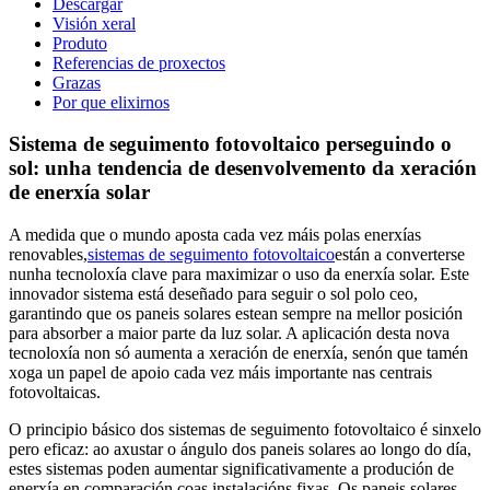
Descargar
Visión xeral
Produto
Referencias de proxectos
Grazas
Por que elixirnos
Sistema de seguimento fotovoltaico perseguindo o
sol: unha tendencia de desenvolvemento da xeración
de enerxía solar
A medida que o mundo aposta cada vez máis polas enerxías
renovables,
sistemas de seguimento fotovoltaico
están a converterse
nunha tecnoloxía clave para maximizar o uso da enerxía solar. Este
innovador sistema está deseñado para seguir o sol polo ceo,
garantindo que os paneis solares estean sempre na mellor posición
para absorber a maior parte da luz solar. A aplicación desta nova
tecnoloxía non só aumenta a xeración de enerxía, senón que tamén
xoga un papel de apoio cada vez máis importante nas centrais
fotovoltaicas.
O principio básico dos sistemas de seguimento fotovoltaico é sinxelo
pero eficaz: ao axustar o ángulo dos paneis solares ao longo do día,
estes sistemas poden aumentar significativamente a produción de
enerxía en comparación coas instalacións fixas. Os paneis solares