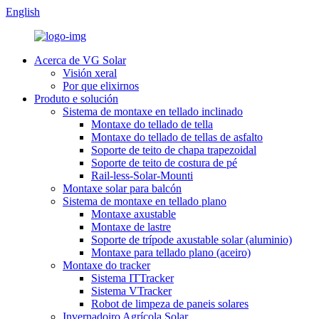
English
Acerca de VG Solar
Visión xeral
Por que elixirnos
Produto e solución
Sistema de montaxe en tellado inclinado
Montaxe do tellado de tella
Montaxe do tellado de tellas de asfalto
Soporte de teito de chapa trapezoidal
Soporte de teito de costura de pé
Rail-less-Solar-Mounti
Montaxe solar para balcón
Sistema de montaxe en tellado plano
Montaxe axustable
Montaxe de lastre
Soporte de trípode axustable solar (aluminio)
Montaxe para tellado plano (aceiro)
Montaxe do tracker
Sistema ITTracker
Sistema VTracker
Robot de limpeza de paneis solares
Invernadoiro Agrícola Solar